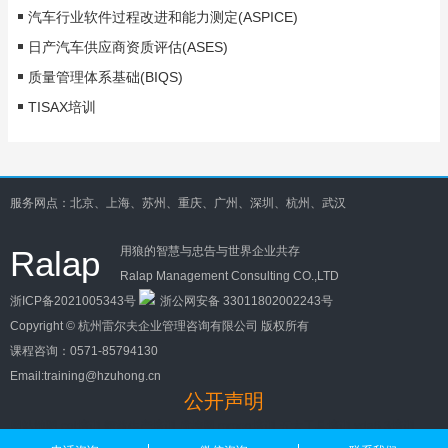
汽车行业软件过程改进和能力测定(ASPICE)
日产汽车供应商资质评估(ASES)
质量管理体系基础(BIQS)
TISAX培训
服务网点：北京、上海、苏州、重庆、广州、深圳、杭州、武汉
Ralap
用狼的智慧与忠告与世界企业共存
Ralap Management Consulting CO.,LTD
浙ICP备2021005343号
浙公网安备 33011802002243号
Copyright ©
杭州雷尔夫企业管理咨询有限公司
版权所有
课程咨询：
0571-85794130
Email:training@hzuhong.cn
公开声明
网站地图
cqi培训
精益生产培训
质控网
mmog培训
五大工具培训
vda6.3培训