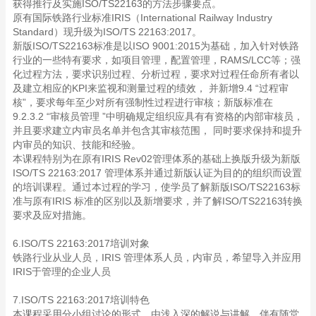
获得推行及实施ISO/TS22163的方法步骤要点。
原有国际铁路行业标准IRIS（International Railway Industry
Standard）现升级为ISO/TS 22163:2017。
新版ISO/TS22163标准是以ISO 9001:2015为基础，加入针对铁路
行业的一些特有要求，如项目管理，配置管理，RAMS/LCC等；强
化过程方法，要求识别过程、分析过程，要求对过程任命所有者以
及建立相应的KPI来监视和测量过程的绩效， 并新增9.4 “过程审
核”，要求每年至少对所有强制性过程进行审核；新版标准在
9.2.3.2 “审核员管理 ”中明确规定组织应具有有资格的内部审核员，
并且要求建立内审员名单并包含其审核范围， 同时要求保持和提升
内审员的知识、技能和经验。
本课程特别为在原有IRIS Rev02管理体系的基础上换版升级为新版
ISO/TS 22163:2017 管理体系并通过新版认证为目的的组织而设置
的培训课程。通过本过程的学习，使学员了解新版ISO/TS22163标
准与原有IRIS 标准的区别以及新增要求，并了解ISO/TS22163转换
要求及应对措施。
6.ISO/TS 22163:2017培训对象
铁路行业从业人员，IRIS 管理体系人员，内审员，希望导入并应用
IRIS于管理的企业人员
7.ISO/TS 22163:2017培训特色
本课程采用分小组讨论的形式、由浅入深的解说与讲解，伴有随堂