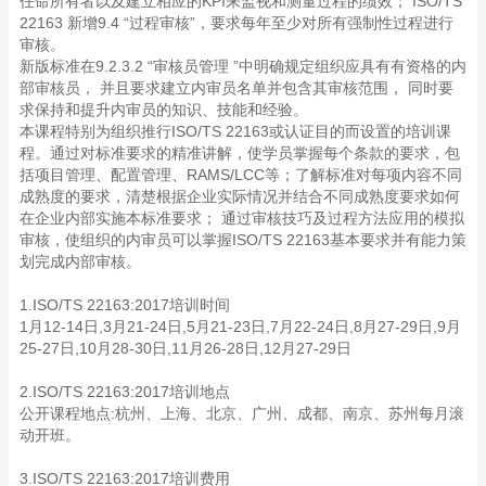
任命所有者以及建立相应的KPI来监视和测量过程的绩效； ISO/TS
22163 新增9.4 “过程审核”，要求每年至少对所有强制性过程进行
审核。
新版标准在9.2.3.2 “审核员管理 ”中明确规定组织应具有有资格的内
部审核员， 并且要求建立内审员名单并包含其审核范围， 同时要
求保持和提升内审员的知识、技能和经验。
本课程特别为组织推行ISO/TS 22163或认证目的而设置的培训课
程。通过对标准要求的精准讲解，使学员掌握每个条款的要求，包
括项目管理、配置管理、RAMS/LCC等；了解标准对每项内容不同
成熟度的要求，清楚根据企业实际情况并结合不同成熟度要求如何
在企业内部实施本标准要求； 通过审核技巧及过程方法应用的模拟
审核，使组织的内审员可以掌握ISO/TS 22163基本要求并有能力策
划完成内部审核。
1.ISO/TS 22163:2017培训时间
1月12-14日,3月21-24日,5月21-23日,7月22-24日,8月27-29日,9月
25-27日,10月28-30日,11月26-28日,12月27-29日
2.ISO/TS 22163:2017培训地点
公开课程地点:杭州、上海、北京、广州、成都、南京、苏州每月滚
动开班。
3.ISO/TS 22163:2017培训费用