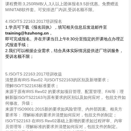
课程费用:3,250RMB/人,3人以上团体报名9.5折优惠。免费赠送
MINITAB软件套。可安排进厂内训,受训名额不限。
4.ISO/TS 22163:2017培训报名
1.学员可下载《报名回执》，填写相关信息后发送邮件至
training@hzuhong.cn
，
即可完成报名。并在开课当日上午8:30分至指定的开课地点办理正
式报道手续；
2.我们可以根据企业需求，结合具体实际情况提供进厂培训服务，
受训名额不限；
5.ISO/TS 22163:2017培训收益
清楚原有IRIS Rev02 与ISO/TS22163的区别及新增要求；
理解ISO/TS22163标准要求；
来源于原有IRIS Rev02 的要求如项目管理、配置管理、FAI等：理
解新版ISO/TS22163与原有要求的区别以及如何应对， 包括文件如
何修改、升级；
来源于ISO9001:2015新的要求如风险管理、内外部因素、相关方
要求等： 理解标准的要求并清楚如何应对，包括文件的制定；
ISO/TS22163 在IRIS Rev02基础上新增的要求如过程评审、内审
员管理等：理解标准的要求并清楚如何应对，包括文件的制定。