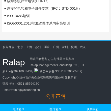
锡焊系统评审培训(CQI-17)
焊接的电气和电子组件要求（IPC J-STD-001H）
ISO13485培训
ISO50001:2018能源管理体系内审员培训
服务网点：北京、上海、苏州、重庆、广州、深圳、杭州、武汉
Ralap
用狼的智慧与忠告与世界企业共存
Ralap Management Consulting CO.,LTD
浙ICP备2021005343号
浙公网安备 33011802002243号
Copyright ©
杭州雷尔夫企业管理咨询有限公司
版权所有
课程咨询：
0571-85794130
Email:training@hzuhong.cn
公开声明
网站地图
cqi培训
精益生产培训
质控网
mmog培训
五大工具培训
vda6.3培训
电话咨询
微信咨询
联系我们
pmc培训
百度地图