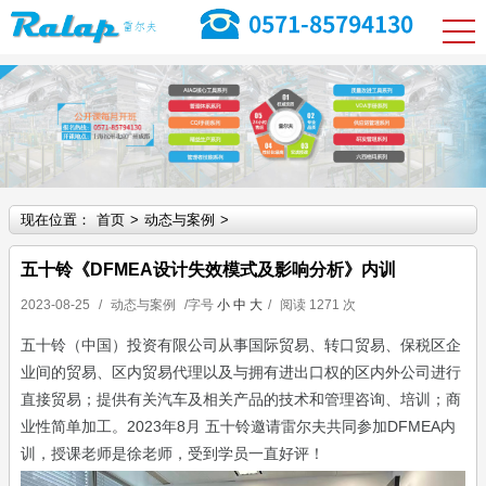
现在位置：
首页
>
动态与案例
>
五十铃《DFMEA设计失效模式及影响分析》内训
2023-08-25
/
动态与案例
/字号
小
中
大
/
阅读
1271 次
五十铃（中国）投资有限公司
从事国际贸易、转口贸易、保税区企
业间的贸易、区内贸易代理以及与拥有
进出口权的区内外公司进行
直接贸易；提供有关汽车及相关产品的技术和管
理咨询、培训；商
业性简单加工。2023年8月 五十铃邀请雷尔夫共同参加DFMEA内
训，授课老师是徐老师，受到学员一直好评！