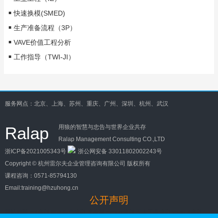
快速换模(SMED)
生产准备流程（3P）
VAVE价值工程分析
工作指导（TWI-JI）
服务网点：北京、上海、苏州、重庆、广州、深圳、杭州、武汉
Ralap
用狼的智慧与忠告与世界企业共存
Ralap Management Consulting CO.,LTD
浙ICP备2021005343号
浙公网安备 33011802002243号
Copyright ©
杭州雷尔夫企业管理咨询有限公司
版权所有
课程咨询：
0571-85794130
Email:training@hzuhong.cn
公开声明
网站地图
cqi培训
精益生产培训
质控网
mmog培训
五大工具培训
vda6.3培训